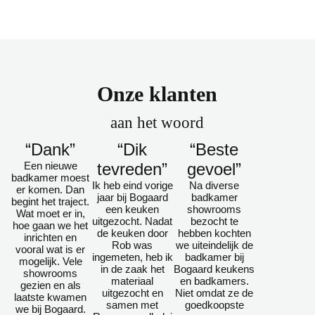
Onze klanten
aan het woord
“Dank”
“Dik
“Beste
Een nieuwe
tevreden”
gevoel”
badkamer moest
Ik heb eind vorige
Na diverse
er komen. Dan
jaar bij Bogaard
badkamer
begint het traject.
een keuken
showrooms
Wat moet er in,
uitgezocht. Nadat
bezocht te
hoe gaan we het
de keuken door
hebben kochten
inrichten en
Rob was
we uiteindelijk de
vooral wat is er
ingemeten, heb ik
badkamer bij
mogelijk. Vele
in de zaak het
Bogaard keukens
showrooms
materiaal
en badkamers.
gezien en als
uitgezocht en
Niet omdat ze de
laatste kwamen
samen met
goedkoopste
we bij Bogaard.