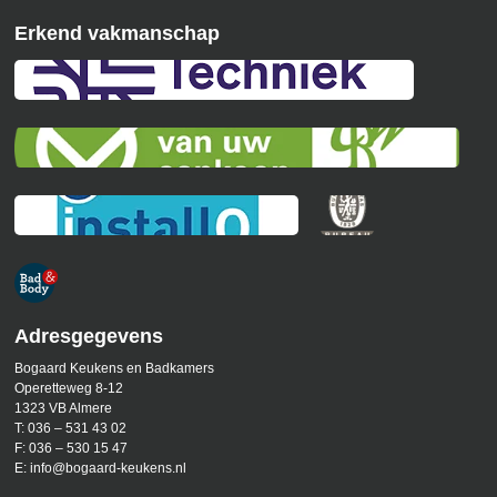
Erkend vakmanschap
Adresgegevens
Bogaard Keukens en Badkamers
Operetteweg 8-12
1323 VB Almere
T:
036 – 531 43 02
F:
036 – 530 15 47
E:
info@bogaard-keukens.nl