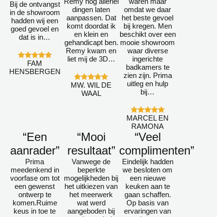
Remy nog allerlei
waren maar
Bij de ontvangst
dingen laten
omdat we daar
in de showroom
aanpassen. Dat
het beste gevoel
hadden wij een
komt doordat ik
bij kregen. Men
goed gevoel en
en klein en
beschikt over een
dat is in…
gehandicapt ben.
mooie showroom
Remy kwam en
waar diverse
liet mij de 3D…
ingerichte
FAM
badkamers te
HENSBERGEN
zien zijn. Prima
uitleg en hulp
MW. WIL DE
bij…
WAAL
MARCEL EN
RAMONA
“Een
“Mooi
“Veel
aanrader”
resultaat”
complimenten”
Prima
Vanwege de
Eindelijk hadden
meedenkend in
beperkte
we besloten om
voorfase om tot
mogelijkheden bij
een nieuwe
een gewenst
het uitkiezen van
keuken aan te
ontwerp te
het meerwerk
gaan schaffen.
komen.Ruime
wat werd
Op basis van
keus in toe te
aangeboden bij
ervaringen van