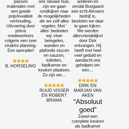
passen
ons nieuwe huis,
anderen en
materialen met
zijn we gaan
omdat Boogaard
een goede
rondkijken naar
een echt Almeers
prijs/kwaliteit
de mogelijkheden
bedrijf is,
verhouding.
als we zelf alles
besloten we daar
Uitvoering door
regelen. Met '
te gaan kijken.
prima
alles' bedoelen
We werden
medewerkers
wij: vloer
allervriendelijkst
volgens een zeer
betegelen,
door Dirk
strakke planning.
wanden en
ontvangen. Hij
Een aanrader!
plafonds stucen
heeft met heel
en sauzen,
veel geduld en
toiletten,
aandacht ons
badkamer en
geholpen om
B. HORSELING
keuken plaatsen.
een…
Zo zijn we…
DIRK EN
RUUD VISSER
MARJAN VAN
EN ROBERT
AKEN
BRAMA
“Absoluut
goed”
Zowel een
complete keuken
als badkamer