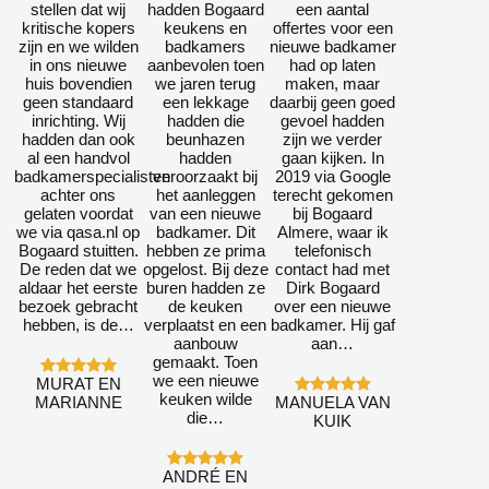
stellen dat wij
hadden Bogaard
een aantal
kritische kopers
keukens en
offertes voor een
zijn en we wilden
badkamers
nieuwe badkamer
in ons nieuwe
aanbevolen toen
had op laten
huis bovendien
we jaren terug
maken, maar
geen standaard
een lekkage
daarbij geen goed
inrichting. Wij
hadden die
gevoel hadden
hadden dan ook
beunhazen
zijn we verder
al een handvol
hadden
gaan kijken. In
badkamerspecialisten
veroorzaakt bij
2019 via Google
achter ons
het aanleggen
terecht gekomen
gelaten voordat
van een nieuwe
bij Bogaard
we via qasa.nl op
badkamer. Dit
Almere, waar ik
Bogaard stuitten.
hebben ze prima
telefonisch
De reden dat we
opgelost. Bij deze
contact had met
aldaar het eerste
buren hadden ze
Dirk Bogaard
bezoek gebracht
de keuken
over een nieuwe
hebben, is de…
verplaatst en een
badkamer. Hij gaf
aanbouw
aan…
gemaakt. Toen
we een nieuwe
MURAT EN
keuken wilde
MARIANNE
MANUELA VAN
die…
KUIK
ANDRÉ EN