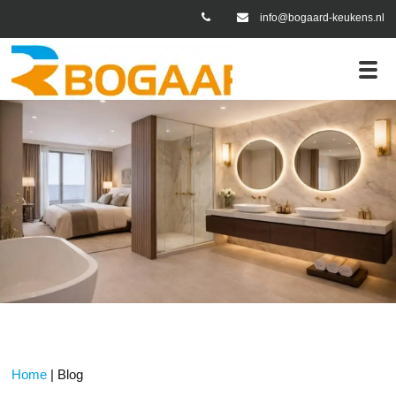
info@bogaard-keukens.nl
Home
|
Blog