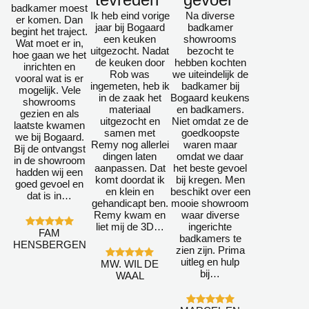
badkamer moest
Ik heb eind vorige
Na diverse
er komen. Dan
jaar bij Bogaard
badkamer
begint het traject.
een keuken
showrooms
Wat moet er in,
uitgezocht. Nadat
bezocht te
hoe gaan we het
de keuken door
hebben kochten
inrichten en
Rob was
we uiteindelijk de
vooral wat is er
ingemeten, heb ik
badkamer bij
mogelijk. Vele
in de zaak het
Bogaard keukens
showrooms
materiaal
en badkamers.
gezien en als
uitgezocht en
Niet omdat ze de
laatste kwamen
samen met
goedkoopste
we bij Bogaard.
Remy nog allerlei
waren maar
Bij de ontvangst
dingen laten
omdat we daar
in de showroom
aanpassen. Dat
het beste gevoel
hadden wij een
komt doordat ik
bij kregen. Men
goed gevoel en
en klein en
beschikt over een
dat is in…
gehandicapt ben.
mooie showroom
Remy kwam en
waar diverse
liet mij de 3D…
ingerichte
FAM
badkamers te
HENSBERGEN
zien zijn. Prima
uitleg en hulp
MW. WIL DE
bij…
WAAL