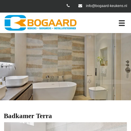
info@bogaard-keukens.nl
er Portfolio
Badkamer Terra
Badkamer Terra