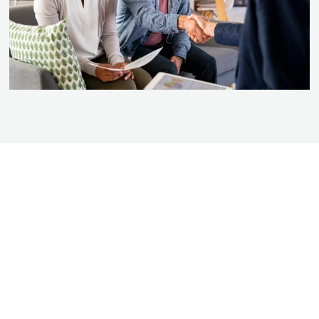
BEZOEK DE SHOWROOM VAN BOGAARD
BADKAMERS
Kom langs in onze showroom en doe inspiratie op voor uw nieuwe badkamer.
Ook op zaterdag bent u van harte welkom! We zijn te vinden in Almere
Muziekwijk op het onderstaande adres.