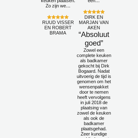
keuken plaatsen.
een…
Zo zijn we…
DIRK EN
RUUD VISSER
MARJAN VAN
EN ROBERT
AKEN
BRAMA
“Absoluut
goed”
Zowel een
complete keuken
als badkamer
gekocht bij Dirk
Bogaard. Nadat
uitvoerig de tijd is
genomen om het
wensenpakket
door te nemen
heeft vervolgens
in juli 2018 de
plaatsing van
zowel de keuken
als ook de
badkamer
plaatsgehad.
Zeer kundige