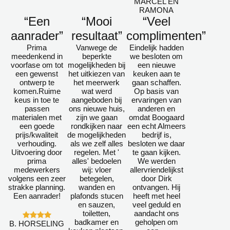
MARCEL EN
RAMONA
“Een
“Mooi
“Veel
aanrader”
resultaat”
complimenten”
Prima
Vanwege de
Eindelijk hadden
meedenkend in
beperkte
we besloten om
voorfase om tot
mogelijkheden bij
een nieuwe
een gewenst
het uitkiezen van
keuken aan te
ontwerp te
het meerwerk
gaan schaffen.
komen.Ruime
wat werd
Op basis van
keus in toe te
aangeboden bij
ervaringen van
passen
ons nieuwe huis,
anderen en
materialen met
zijn we gaan
omdat Boogaard
een goede
rondkijken naar
een echt Almeers
prijs/kwaliteit
de mogelijkheden
bedrijf is,
verhouding.
als we zelf alles
besloten we daar
Uitvoering door
regelen. Met '
te gaan kijken.
prima
alles' bedoelen
We werden
medewerkers
wij: vloer
allervriendelijkst
volgens een zeer
betegelen,
door Dirk
strakke planning.
wanden en
ontvangen. Hij
Een aanrader!
plafonds stucen
heeft met heel
en sauzen,
veel geduld en
toiletten,
aandacht ons
badkamer en
geholpen om
B. HORSELING