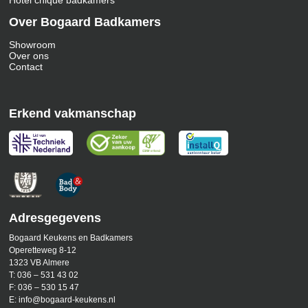
Hotel chique badkamers
Over Bogaard Badkamers
Showroom
Over ons
Contact
Erkend vakmanschap
Adresgegevens
Bogaard Keukens en Badkamers
Operetteweg 8-12
1323 VB Almere
T:
036 – 531 43 02
F:
036 – 530 15 47
E:
info@bogaard-keukens.nl