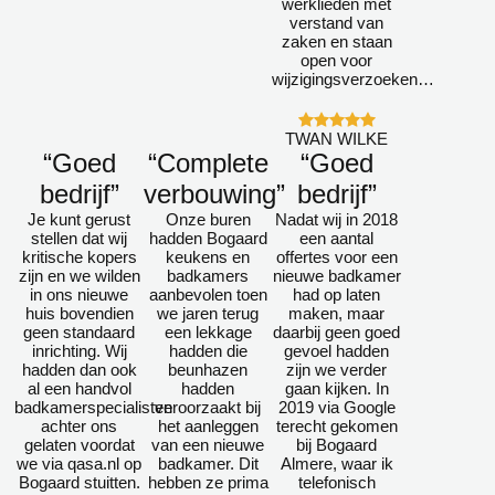
werklieden met
verstand van
zaken en staan
open voor
wijzigingsverzoeken…
TWAN WILKE
“Goed
“Complete
“Goed
bedrijf”
verbouwing”
bedrijf”
Je kunt gerust
Onze buren
Nadat wij in 2018
stellen dat wij
hadden Bogaard
een aantal
kritische kopers
keukens en
offertes voor een
zijn en we wilden
badkamers
nieuwe badkamer
in ons nieuwe
aanbevolen toen
had op laten
huis bovendien
we jaren terug
maken, maar
geen standaard
een lekkage
daarbij geen goed
inrichting. Wij
hadden die
gevoel hadden
hadden dan ook
beunhazen
zijn we verder
al een handvol
hadden
gaan kijken. In
badkamerspecialisten
veroorzaakt bij
2019 via Google
achter ons
het aanleggen
terecht gekomen
gelaten voordat
van een nieuwe
bij Bogaard
we via qasa.nl op
badkamer. Dit
Almere, waar ik
Bogaard stuitten.
hebben ze prima
telefonisch