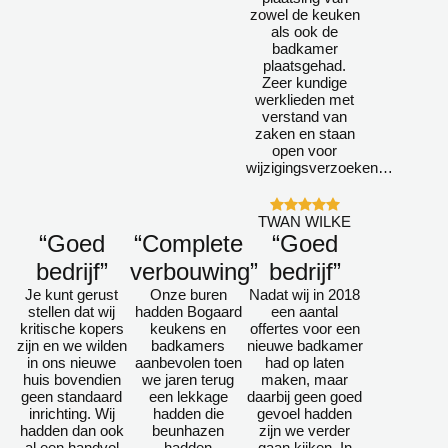
zowel de keuken
als ook de
badkamer
plaatsgehad.
Zeer kundige
werklieden met
verstand van
zaken en staan
open voor
wijzigingsverzoeken…
TWAN WILKE
“Goed
“Complete
“Goed
bedrijf”
verbouwing”
bedrijf”
Je kunt gerust
Onze buren
Nadat wij in 2018
stellen dat wij
hadden Bogaard
een aantal
kritische kopers
keukens en
offertes voor een
zijn en we wilden
badkamers
nieuwe badkamer
in ons nieuwe
aanbevolen toen
had op laten
huis bovendien
we jaren terug
maken, maar
geen standaard
een lekkage
daarbij geen goed
inrichting. Wij
hadden die
gevoel hadden
hadden dan ook
beunhazen
zijn we verder
al een handvol
hadden
gaan kijken. In