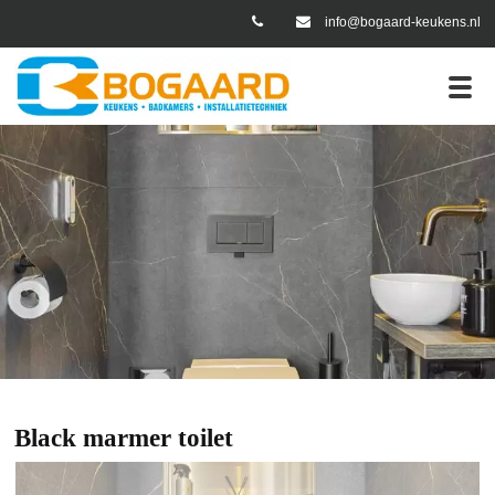
info@bogaard-keukens.nl
er Portfolio
Black marmer toilet
Black marmer toilet