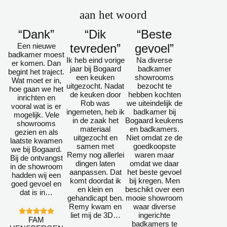
aan het woord
“Dank”
“Dik
“Beste
Een nieuwe
tevreden”
gevoel”
badkamer moest
Ik heb eind vorige
Na diverse
er komen. Dan
jaar bij Bogaard
badkamer
begint het traject.
een keuken
showrooms
Wat moet er in,
uitgezocht. Nadat
bezocht te
hoe gaan we het
de keuken door
hebben kochten
inrichten en
Rob was
we uiteindelijk de
vooral wat is er
ingemeten, heb ik
badkamer bij
mogelijk. Vele
in de zaak het
Bogaard keukens
showrooms
materiaal
en badkamers.
gezien en als
uitgezocht en
Niet omdat ze de
laatste kwamen
samen met
goedkoopste
we bij Bogaard.
Remy nog allerlei
waren maar
Bij de ontvangst
dingen laten
omdat we daar
in de showroom
aanpassen. Dat
het beste gevoel
hadden wij een
komt doordat ik
bij kregen. Men
goed gevoel en
en klein en
beschikt over een
dat is in…
gehandicapt ben.
mooie showroom
Remy kwam en
waar diverse
liet mij de 3D…
ingerichte
FAM
badkamers te