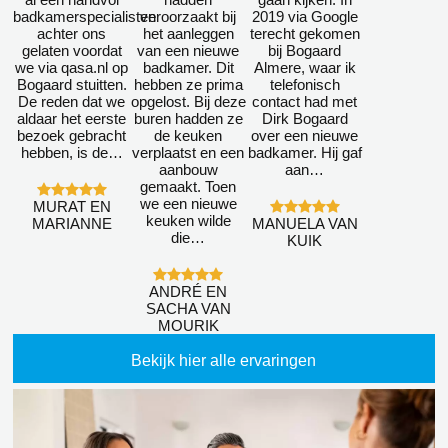
badkamerspecialisten
veroorzaakt bij
2019 via Google
achter ons
het aanleggen
terecht gekomen
gelaten voordat
van een nieuwe
bij Bogaard
we via qasa.nl op
badkamer. Dit
Almere, waar ik
Bogaard stuitten.
hebben ze prima
telefonisch
De reden dat we
opgelost. Bij deze
contact had met
aldaar het eerste
buren hadden ze
Dirk Bogaard
bezoek gebracht
de keuken
over een nieuwe
hebben, is de…
verplaatst en een
badkamer. Hij gaf
aanbouw
aan…
gemaakt. Toen
we een nieuwe
MURAT EN
keuken wilde
MARIANNE
MANUELA VAN
die…
KUIK
ANDRÉ EN
SACHA VAN
MOURIK
Bekijk hier alle ervaringen