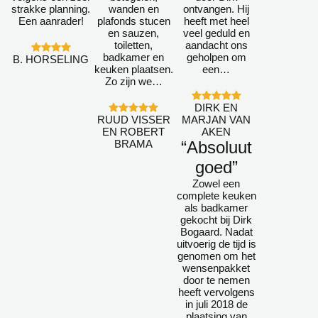
strakke planning.
wanden en
ontvangen. Hij
Een aanrader!
plafonds stucen
heeft met heel
en sauzen,
veel geduld en
toiletten,
aandacht ons
badkamer en
geholpen om
B. HORSELING
keuken plaatsen.
een…
Zo zijn we…
DIRK EN
RUUD VISSER
MARJAN VAN
EN ROBERT
AKEN
BRAMA
“Absoluut
goed”
Zowel een
complete keuken
als badkamer
gekocht bij Dirk
Bogaard. Nadat
uitvoerig de tijd is
genomen om het
wensenpakket
door te nemen
heeft vervolgens
in juli 2018 de
plaatsing van