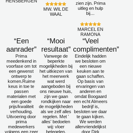
HENSBERGEN
zien zijn. Prima
uitleg en hulp
MW. WIL DE
bij…
WAAL
MARCEL EN
RAMONA
“Een
“Mooi
“Veel
aanrader”
resultaat”
complimenten”
Prima
Vanwege de
Eindelijk hadden
meedenkend in
beperkte
we besloten om
voorfase om tot
mogelijkheden bij
een nieuwe
een gewenst
het uitkiezen van
keuken aan te
ontwerp te
het meerwerk
gaan schaffen.
komen.Ruime
wat werd
Op basis van
keus in toe te
aangeboden bij
ervaringen van
passen
ons nieuwe huis,
anderen en
materialen met
zijn we gaan
omdat Boogaard
een goede
rondkijken naar
een echt Almeers
prijs/kwaliteit
de mogelijkheden
bedrijf is,
verhouding.
als we zelf alles
besloten we daar
Uitvoering door
regelen. Met '
te gaan kijken.
prima
alles' bedoelen
We werden
medewerkers
wij: vloer
allervriendelijkst
volgens een zeer
betegelen,
door Dirk