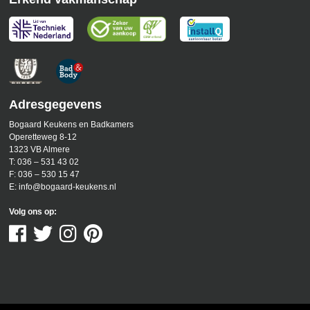
Adresgegevens
Bogaard Keukens en Badkamers
Operetteweg 8-12
1323 VB Almere
T:
036 – 531 43 02
F:
036 – 530 15 47
E:
info@bogaard-keukens.nl
Volg ons op: