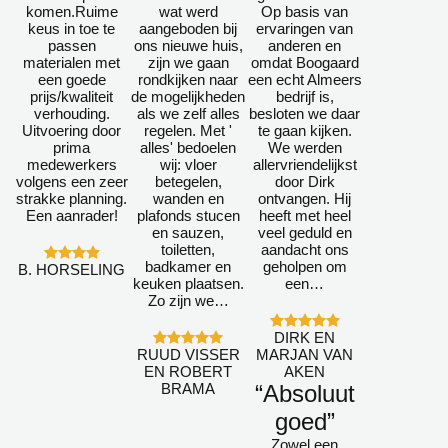
komen.Ruime
wat werd
Op basis van
keus in toe te
aangeboden bij
ervaringen van
passen
ons nieuwe huis,
anderen en
materialen met
zijn we gaan
omdat Boogaard
een goede
rondkijken naar
een echt Almeers
prijs/kwaliteit
de mogelijkheden
bedrijf is,
verhouding.
als we zelf alles
besloten we daar
Uitvoering door
regelen. Met '
te gaan kijken.
prima
alles' bedoelen
We werden
medewerkers
wij: vloer
allervriendelijkst
volgens een zeer
betegelen,
door Dirk
strakke planning.
wanden en
ontvangen. Hij
Een aanrader!
plafonds stucen
heeft met heel
en sauzen,
veel geduld en
toiletten,
aandacht ons
badkamer en
geholpen om
B. HORSELING
keuken plaatsen.
een…
Zo zijn we…
DIRK EN
RUUD VISSER
MARJAN VAN
EN ROBERT
AKEN
BRAMA
“Absoluut
goed”
Zowel een