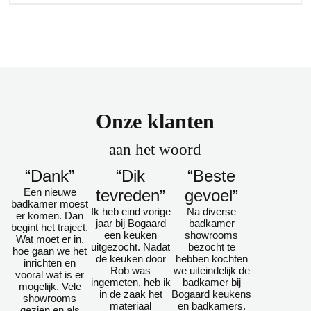
Onze klanten
aan het woord
“Dank”
“Dik
“Beste
Een nieuwe
tevreden”
gevoel”
badkamer moest
Ik heb eind vorige
Na diverse
er komen. Dan
jaar bij Bogaard
badkamer
begint het traject.
een keuken
showrooms
Wat moet er in,
uitgezocht. Nadat
bezocht te
hoe gaan we het
de keuken door
hebben kochten
inrichten en
Rob was
we uiteindelijk de
vooral wat is er
ingemeten, heb ik
badkamer bij
mogelijk. Vele
in de zaak het
Bogaard keukens
showrooms
materiaal
en badkamers.
gezien en als