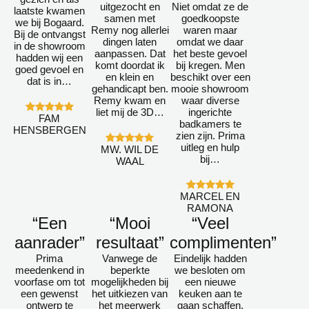
uitgezocht en
Niet omdat ze de
laatste kwamen
samen met
goedkoopste
we bij Bogaard.
Remy nog allerlei
waren maar
Bij de ontvangst
dingen laten
omdat we daar
in de showroom
aanpassen. Dat
het beste gevoel
hadden wij een
komt doordat ik
bij kregen. Men
goed gevoel en
en klein en
beschikt over een
dat is in…
gehandicapt ben.
mooie showroom
Remy kwam en
waar diverse
liet mij de 3D…
ingerichte
FAM
badkamers te
HENSBERGEN
zien zijn. Prima
uitleg en hulp
MW. WIL DE
bij…
WAAL
MARCEL EN
RAMONA
“Een
“Mooi
“Veel
aanrader”
resultaat”
complimenten”
Prima
Vanwege de
Eindelijk hadden
meedenkend in
beperkte
we besloten om
voorfase om tot
mogelijkheden bij
een nieuwe
een gewenst
het uitkiezen van
keuken aan te
ontwerp te
het meerwerk
gaan schaffen.