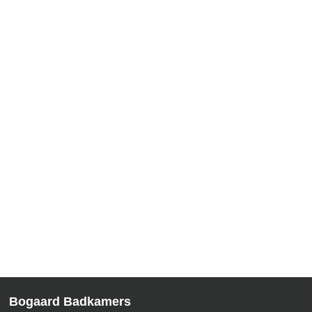
OPENINGSTIJDEN
Maandag:
Op afspraak
Dinsdag:
10:00 – 17:00 uur
Woensdag:
10:00 – 17:00 uur
Donderdag:
10:00 – 17:00 uur
Vrijdag:
10:00 – 17:00 uur
Zaterdag:
10:00 – 16:00 uur
Zondag:
Gesloten
Bogaard Badkamers