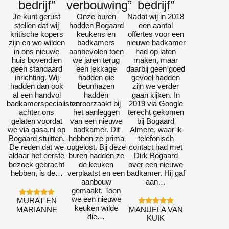
bedrijf”
verbouwing”
bedrijf”
Je kunt gerust
Onze buren
Nadat wij in 2018
stellen dat wij
hadden Bogaard
een aantal
kritische kopers
keukens en
offertes voor een
zijn en we wilden
badkamers
nieuwe badkamer
in ons nieuwe
aanbevolen toen
had op laten
huis bovendien
we jaren terug
maken, maar
geen standaard
een lekkage
daarbij geen goed
inrichting. Wij
hadden die
gevoel hadden
hadden dan ook
beunhazen
zijn we verder
al een handvol
hadden
gaan kijken. In
badkamerspecialisten
veroorzaakt bij
2019 via Google
achter ons
het aanleggen
terecht gekomen
gelaten voordat
van een nieuwe
bij Bogaard
we via qasa.nl op
badkamer. Dit
Almere, waar ik
Bogaard stuitten.
hebben ze prima
telefonisch
De reden dat we
opgelost. Bij deze
contact had met
aldaar het eerste
buren hadden ze
Dirk Bogaard
bezoek gebracht
de keuken
over een nieuwe
hebben, is de…
verplaatst en een
badkamer. Hij gaf
aanbouw
aan…
gemaakt. Toen
we een nieuwe
MURAT EN
keuken wilde
MARIANNE
MANUELA VAN
die…
KUIK