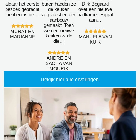
aldaar het eerste
buren hadden ze
Dirk Bogaard
bezoek gebracht
de keuken
over een nieuwe
hebben, is de…
verplaatst en een
badkamer. Hij gaf
aanbouw
aan…
gemaakt. Toen
we een nieuwe
MURAT EN
keuken wilde
MARIANNE
MANUELA VAN
die…
KUIK
ANDRÉ EN
SACHA VAN
MOURIK
Bekijk hier alle ervaringen