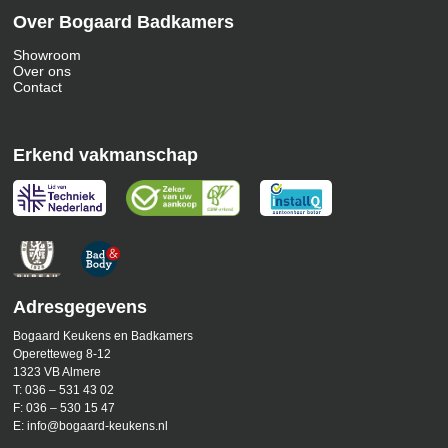
Over Bogaard Badkamers
Showroom
Over ons
Contact
Erkend vakmanschap
Adresgegevens
Bogaard Keukens en Badkamers
Operetteweg 8-12
1323 VB Almere
T:
036 – 531 43 02
F:
036 – 530 15 47
E:
info@bogaard-keukens.nl