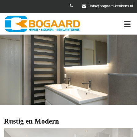
info@bogaard-keukens.nl
er Portfolio
Rustig en Modern
Rustig en Modern