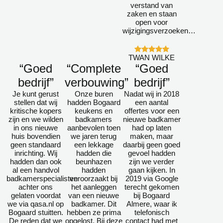
verstand van
zaken en staan
open voor
wijzigingsverzoeken…
TWAN WILKE
“Goed
“Complete
“Goed
bedrijf”
verbouwing”
bedrijf”
Je kunt gerust
Onze buren
Nadat wij in 2018
stellen dat wij
hadden Bogaard
een aantal
kritische kopers
keukens en
offertes voor een
zijn en we wilden
badkamers
nieuwe badkamer
in ons nieuwe
aanbevolen toen
had op laten
huis bovendien
we jaren terug
maken, maar
geen standaard
een lekkage
daarbij geen goed
inrichting. Wij
hadden die
gevoel hadden
hadden dan ook
beunhazen
zijn we verder
al een handvol
hadden
gaan kijken. In
badkamerspecialisten
veroorzaakt bij
2019 via Google
achter ons
het aanleggen
terecht gekomen
gelaten voordat
van een nieuwe
bij Bogaard
we via qasa.nl op
badkamer. Dit
Almere, waar ik
Bogaard stuitten.
hebben ze prima
telefonisch
De reden dat we
opgelost. Bij deze
contact had met