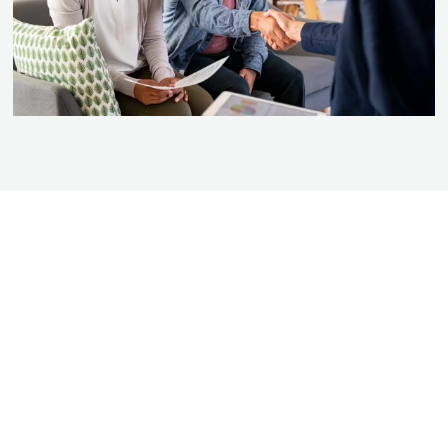
BEZOEK DE SHOWROOM VAN BOGAARD
BADKAMERS
Kom langs in onze showroom en doe inspiratie op voor uw nieuwe badkamer.
Ook op zaterdag bent u van harte welkom! We zijn te vinden in Almere
Muziekwijk op het onderstaande adres.