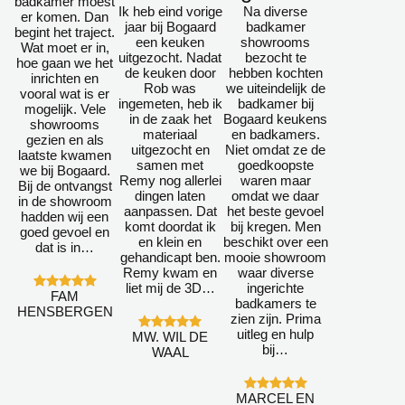
badkamer moest
Ik heb eind vorige
Na diverse
er komen. Dan
jaar bij Bogaard
badkamer
begint het traject.
een keuken
showrooms
Wat moet er in,
uitgezocht. Nadat
bezocht te
hoe gaan we het
de keuken door
hebben kochten
inrichten en
Rob was
we uiteindelijk de
vooral wat is er
ingemeten, heb ik
badkamer bij
mogelijk. Vele
in de zaak het
Bogaard keukens
showrooms
materiaal
en badkamers.
gezien en als
uitgezocht en
Niet omdat ze de
laatste kwamen
samen met
goedkoopste
we bij Bogaard.
Remy nog allerlei
waren maar
Bij de ontvangst
dingen laten
omdat we daar
in de showroom
aanpassen. Dat
het beste gevoel
hadden wij een
komt doordat ik
bij kregen. Men
goed gevoel en
en klein en
beschikt over een
dat is in…
gehandicapt ben.
mooie showroom
Remy kwam en
waar diverse
liet mij de 3D…
ingerichte
FAM
badkamers te
HENSBERGEN
zien zijn. Prima
uitleg en hulp
MW. WIL DE
bij…
WAAL
MARCEL EN