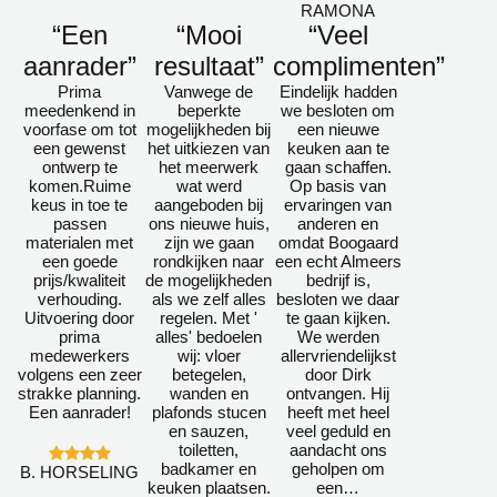
RAMONA
“Een
“Mooi
“Veel
aanrader”
resultaat”
complimenten”
Prima
Vanwege de
Eindelijk hadden
meedenkend in
beperkte
we besloten om
voorfase om tot
mogelijkheden bij
een nieuwe
een gewenst
het uitkiezen van
keuken aan te
ontwerp te
het meerwerk
gaan schaffen.
komen.Ruime
wat werd
Op basis van
keus in toe te
aangeboden bij
ervaringen van
passen
ons nieuwe huis,
anderen en
materialen met
zijn we gaan
omdat Boogaard
een goede
rondkijken naar
een echt Almeers
prijs/kwaliteit
de mogelijkheden
bedrijf is,
verhouding.
als we zelf alles
besloten we daar
Uitvoering door
regelen. Met '
te gaan kijken.
prima
alles' bedoelen
We werden
medewerkers
wij: vloer
allervriendelijkst
volgens een zeer
betegelen,
door Dirk
strakke planning.
wanden en
ontvangen. Hij
Een aanrader!
plafonds stucen
heeft met heel
en sauzen,
veel geduld en
toiletten,
aandacht ons
badkamer en
geholpen om
B. HORSELING
keuken plaatsen.
een…