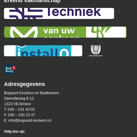
Erkend vakmanschap
Adresgegevens
Bogaard Keukens en Badkamers
Operetteweg 8-12
1323 VB Almere
T:
036 – 531 43 02
F:
036 – 530 15 47
E:
info@bogaard-keukens.nl
Volg ons op: