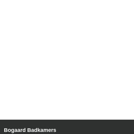
OPENINGSTIJDEN
Maandag:
Op afspraak
Dinsdag:
10:00 – 17:00 uur
Woensdag:
10:00 – 17:00 uur
Donderdag:
10:00 – 17:00 uur
Vrijdag:
10:00 – 17:00 uur
Zaterdag:
10:00 – 16:00 uur
Zondag:
Gesloten
Bogaard Badkamers