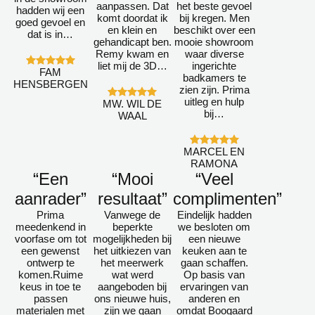
aanpassen. Dat
het beste gevoel
hadden wij een
komt doordat ik
bij kregen. Men
goed gevoel en
en klein en
beschikt over een
dat is in…
gehandicapt ben.
mooie showroom
Remy kwam en
waar diverse
liet mij de 3D…
ingerichte
FAM
badkamers te
HENSBERGEN
zien zijn. Prima
uitleg en hulp
MW. WIL DE
bij…
WAAL
MARCEL EN
RAMONA
“Een
“Mooi
“Veel
aanrader”
resultaat”
complimenten”
Prima
Vanwege de
Eindelijk hadden
meedenkend in
beperkte
we besloten om
voorfase om tot
mogelijkheden bij
een nieuwe
een gewenst
het uitkiezen van
keuken aan te
ontwerp te
het meerwerk
gaan schaffen.
komen.Ruime
wat werd
Op basis van
keus in toe te
aangeboden bij
ervaringen van
passen
ons nieuwe huis,
anderen en
materialen met
zijn we gaan
omdat Boogaard