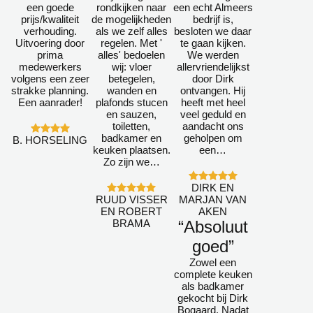
een goede
rondkijken naar
een echt Almeers
prijs/kwaliteit
de mogelijkheden
bedrijf is,
verhouding.
als we zelf alles
besloten we daar
Uitvoering door
regelen. Met '
te gaan kijken.
prima
alles' bedoelen
We werden
medewerkers
wij: vloer
allervriendelijkst
volgens een zeer
betegelen,
door Dirk
strakke planning.
wanden en
ontvangen. Hij
Een aanrader!
plafonds stucen
heeft met heel
en sauzen,
veel geduld en
toiletten,
aandacht ons
badkamer en
geholpen om
B. HORSELING
keuken plaatsen.
een…
Zo zijn we…
DIRK EN
RUUD VISSER
MARJAN VAN
EN ROBERT
AKEN
BRAMA
“Absoluut
goed”
Zowel een
complete keuken
als badkamer
gekocht bij Dirk
Bogaard. Nadat