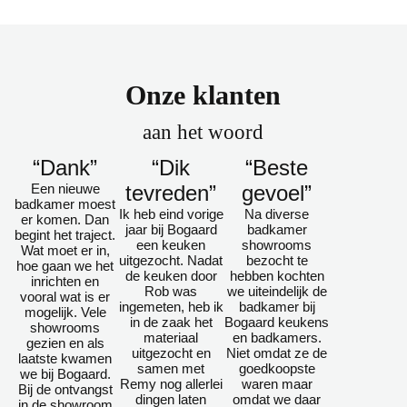
Onze klanten
aan het woord
“Dank”
“Dik
“Beste
Een nieuwe
tevreden”
gevoel”
badkamer moest
Ik heb eind vorige
Na diverse
er komen. Dan
jaar bij Bogaard
badkamer
begint het traject.
een keuken
showrooms
Wat moet er in,
uitgezocht. Nadat
bezocht te
hoe gaan we het
de keuken door
hebben kochten
inrichten en
Rob was
we uiteindelijk de
vooral wat is er
ingemeten, heb ik
badkamer bij
mogelijk. Vele
in de zaak het
Bogaard keukens
showrooms
materiaal
en badkamers.
gezien en als
uitgezocht en
Niet omdat ze de
laatste kwamen
samen met
goedkoopste
we bij Bogaard.
Remy nog allerlei
waren maar
Bij de ontvangst
dingen laten
omdat we daar
in de showroom