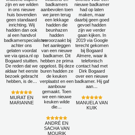
zijn en we wilden
badkamers
nieuwe badkamer
in ons nieuwe
aanbevolen toen
had op laten
huis bovendien
we jaren terug
maken, maar
geen standaard
een lekkage
daarbij geen goed
inrichting. Wij
hadden die
gevoel hadden
hadden dan ook
beunhazen
zijn we verder
al een handvol
hadden
gaan kijken. In
badkamerspecialisten
veroorzaakt bij
2019 via Google
achter ons
het aanleggen
terecht gekomen
gelaten voordat
van een nieuwe
bij Bogaard
we via qasa.nl op
badkamer. Dit
Almere, waar ik
Bogaard stuitten.
hebben ze prima
telefonisch
De reden dat we
opgelost. Bij deze
contact had met
aldaar het eerste
buren hadden ze
Dirk Bogaard
bezoek gebracht
de keuken
over een nieuwe
hebben, is de…
verplaatst en een
badkamer. Hij gaf
aanbouw
aan…
gemaakt. Toen
we een nieuwe
MURAT EN
keuken wilde
MARIANNE
MANUELA VAN
die…
KUIK
ANDRÉ EN
SACHA VAN
MOURIK