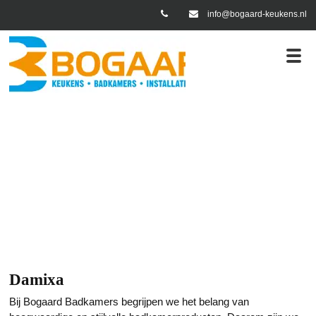
info@bogaard-keukens.nl
ir merken
Damixa
Damixa
Bij Bogaard Badkamers begrijpen we het belang van