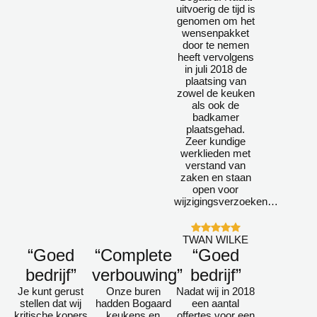
uitvoerig de tijd is
genomen om het
wensenpakket
door te nemen
heeft vervolgens
in juli 2018 de
plaatsing van
zowel de keuken
als ook de
badkamer
plaatsgehad.
Zeer kundige
werklieden met
verstand van
zaken en staan
open voor
wijzigingsverzoeken…
TWAN WILKE
“Goed
“Complete
“Goed
bedrijf”
verbouwing”
bedrijf”
Je kunt gerust
Onze buren
Nadat wij in 2018
stellen dat wij
hadden Bogaard
een aantal
kritische kopers
keukens en
offertes voor een