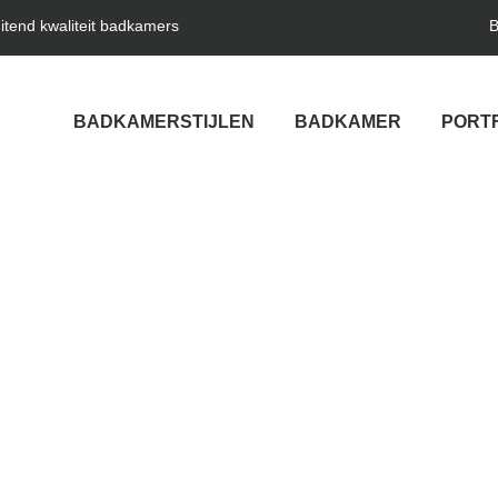
uitend kwaliteit badkamers
B
BADKAMERSTIJLEN
BADKAMER
PORT