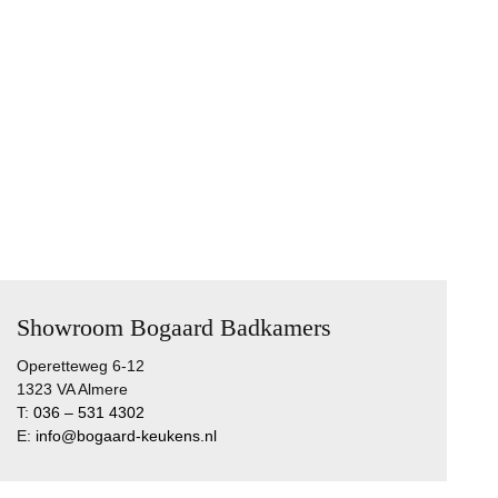
9,6
74 reviews
Showroom Bogaard Badkamers
Operetteweg 6-12
1323 VA Almere
T:
036 – 531 4302
E:
info@bogaard-keukens.nl