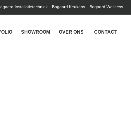
ogaard Installatietechniek
Bogaard Keukens
Bogaard Wellness
FOLIO
SHOWROOM
OVER ONS
CONTACT