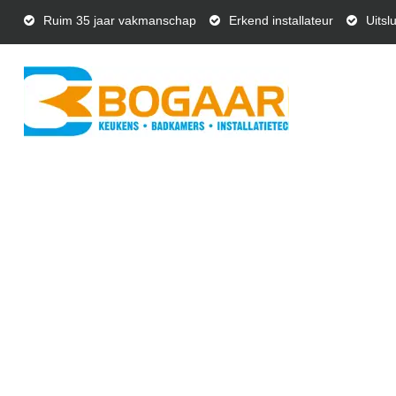
Ruim 35 jaar vakmanschap
Erkend installateur
Uitsl