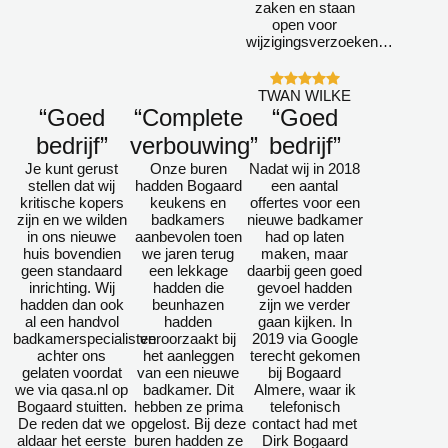
zaken en staan
open voor
wijzigingsverzoeken…
TWAN WILKE
“Goed
“Complete
“Goed
bedrijf”
verbouwing”
bedrijf”
Je kunt gerust
Onze buren
Nadat wij in 2018
stellen dat wij
hadden Bogaard
een aantal
kritische kopers
keukens en
offertes voor een
zijn en we wilden
badkamers
nieuwe badkamer
in ons nieuwe
aanbevolen toen
had op laten
huis bovendien
we jaren terug
maken, maar
geen standaard
een lekkage
daarbij geen goed
inrichting. Wij
hadden die
gevoel hadden
hadden dan ook
beunhazen
zijn we verder
al een handvol
hadden
gaan kijken. In
badkamerspecialisten
veroorzaakt bij
2019 via Google
achter ons
het aanleggen
terecht gekomen
gelaten voordat
van een nieuwe
bij Bogaard
we via qasa.nl op
badkamer. Dit
Almere, waar ik
Bogaard stuitten.
hebben ze prima
telefonisch
De reden dat we
opgelost. Bij deze
contact had met
aldaar het eerste
buren hadden ze
Dirk Bogaard