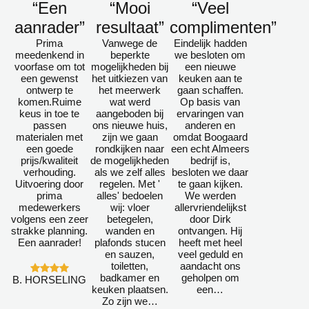
“Een
“Mooi
“Veel
aanrader”
resultaat”
complimenten”
Prima
Vanwege de
Eindelijk hadden
meedenkend in
beperkte
we besloten om
voorfase om tot
mogelijkheden bij
een nieuwe
een gewenst
het uitkiezen van
keuken aan te
ontwerp te
het meerwerk
gaan schaffen.
komen.Ruime
wat werd
Op basis van
keus in toe te
aangeboden bij
ervaringen van
passen
ons nieuwe huis,
anderen en
materialen met
zijn we gaan
omdat Boogaard
een goede
rondkijken naar
een echt Almeers
prijs/kwaliteit
de mogelijkheden
bedrijf is,
verhouding.
als we zelf alles
besloten we daar
Uitvoering door
regelen. Met '
te gaan kijken.
prima
alles' bedoelen
We werden
medewerkers
wij: vloer
allervriendelijkst
volgens een zeer
betegelen,
door Dirk
strakke planning.
wanden en
ontvangen. Hij
Een aanrader!
plafonds stucen
heeft met heel
en sauzen,
veel geduld en
toiletten,
aandacht ons
badkamer en
geholpen om
B. HORSELING
keuken plaatsen.
een…
Zo zijn we…