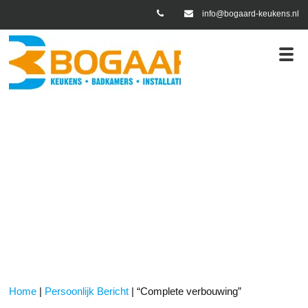
info@bogaard-keukens.nl
lijk Bericht
“Complete verbouwing”
Home
|
Persoonlijk Bericht
|
“Complete verbouwing”