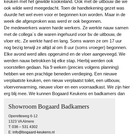
keuken met het gewilde kookeiland. Ook met de uitbouw die we
ook wilde werd meegedacht. Toen de handtekening gezet was
duurde het wel even voor er begonnen kon worden. Maar in de
week die afgesproken was werd er ook begonnen.
De medewerkers waren harde werkers. Ze werkte nauw samen
met de collega´s die waren ingehuurd voor bv de uitbouw, de
vloer etc. Ze werkte hard en lang. Soms waren ze om 17 uur
nog bezig terwijl ze altijd al om 8 uur (soms vroeger) begonnen.
Elke avond werd alles opgeruimd en de vloer aangeveegd. We
werden nauw betrokken bij elke stap. Hierbij werden ook
voorstellen gedaan. Na 9 weken (precies volgens planning)
hebben we een prachtige beneden verdieping. Een nieuwe
verplaatste keuken, een nieuw verplaatst toilet, een uitbouw,
vloerverwarming, nieuwe vloer en een voorraadkast. We zijn hier
erg blij mee. We kunnen Bogaard Keukens en badkamers dan
ook erg aanbevelen.
Showroom Bogaard Badkamers
Operetteweg 6-12
1323 VA Almere
T:
036 – 531 4302
E:
info@bogaard-keukens.nl