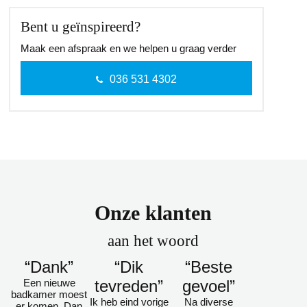
Bent u geïnspireerd?
Maak een afspraak en we helpen u graag verder
036 531 4302
Onze klanten
aan het woord
“Dank”
“Dik
“Beste
Een nieuwe
tevreden”
gevoel”
badkamer moest
Ik heb eind vorige
Na diverse
er komen. Dan