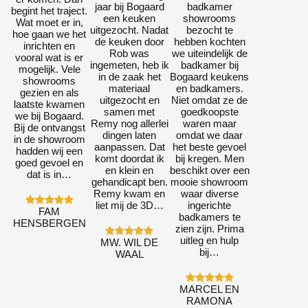
jaar bij Bogaard
badkamer
begint het traject.
een keuken
showrooms
Wat moet er in,
uitgezocht. Nadat
bezocht te
hoe gaan we het
de keuken door
hebben kochten
inrichten en
Rob was
we uiteindelijk de
vooral wat is er
ingemeten, heb ik
badkamer bij
mogelijk. Vele
in de zaak het
Bogaard keukens
showrooms
materiaal
en badkamers.
gezien en als
uitgezocht en
Niet omdat ze de
laatste kwamen
samen met
goedkoopste
we bij Bogaard.
Remy nog allerlei
waren maar
Bij de ontvangst
dingen laten
omdat we daar
in de showroom
aanpassen. Dat
het beste gevoel
hadden wij een
komt doordat ik
bij kregen. Men
goed gevoel en
en klein en
beschikt over een
dat is in…
gehandicapt ben.
mooie showroom
Remy kwam en
waar diverse
liet mij de 3D…
ingerichte
FAM
badkamers te
HENSBERGEN
zien zijn. Prima
uitleg en hulp
MW. WIL DE
bij…
WAAL
MARCEL EN
RAMONA