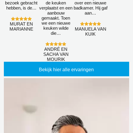
bezoek gebracht
de keuken
over een nieuwe
hebben, is de…
verplaatst en een
badkamer. Hij gaf
aanbouw
aan…
gemaakt. Toen
we een nieuwe
MURAT EN
keuken wilde
MARIANNE
MANUELA VAN
die…
KUIK
ANDRÉ EN
SACHA VAN
MOURIK
Bekijk hier alle ervaringen