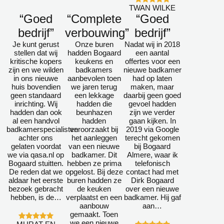
TWAN WILKE
“Goed
“Complete
“Goed
bedrijf”
verbouwing”
bedrijf”
Je kunt gerust
Onze buren
Nadat wij in 2018
stellen dat wij
hadden Bogaard
een aantal
kritische kopers
keukens en
offertes voor een
zijn en we wilden
badkamers
nieuwe badkamer
in ons nieuwe
aanbevolen toen
had op laten
huis bovendien
we jaren terug
maken, maar
geen standaard
een lekkage
daarbij geen goed
inrichting. Wij
hadden die
gevoel hadden
hadden dan ook
beunhazen
zijn we verder
al een handvol
hadden
gaan kijken. In
badkamerspecialisten
veroorzaakt bij
2019 via Google
achter ons
het aanleggen
terecht gekomen
gelaten voordat
van een nieuwe
bij Bogaard
we via qasa.nl op
badkamer. Dit
Almere, waar ik
Bogaard stuitten.
hebben ze prima
telefonisch
De reden dat we
opgelost. Bij deze
contact had met
aldaar het eerste
buren hadden ze
Dirk Bogaard
bezoek gebracht
de keuken
over een nieuwe
hebben, is de…
verplaatst en een
badkamer. Hij gaf
aanbouw
aan…
gemaakt. Toen
we een nieuwe