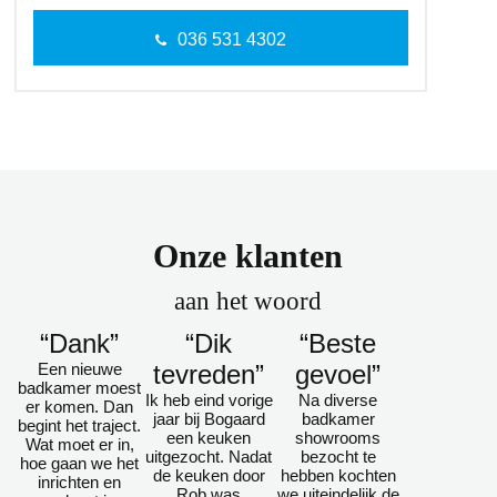
036 531 4302
Onze klanten
aan het woord
“Dank”
“Dik
“Beste
Een nieuwe
tevreden”
gevoel”
badkamer moest
Ik heb eind vorige
Na diverse
er komen. Dan
jaar bij Bogaard
badkamer
begint het traject.
een keuken
showrooms
Wat moet er in,
uitgezocht. Nadat
bezocht te
hoe gaan we het
de keuken door
hebben kochten
inrichten en
Rob was
we uiteindelijk de