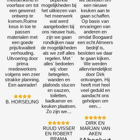
voorfase om tot
mogelijkheden bij
een nieuwe
een gewenst
het uitkiezen van
keuken aan te
ontwerp te
het meerwerk
gaan schaffen.
komen.Ruime
wat werd
Op basis van
keus in toe te
aangeboden bij
ervaringen van
passen
ons nieuwe huis,
anderen en
materialen met
zijn we gaan
omdat Boogaard
een goede
rondkijken naar
een echt Almeers
prijs/kwaliteit
de mogelijkheden
bedrijf is,
verhouding.
als we zelf alles
besloten we daar
Uitvoering door
regelen. Met '
te gaan kijken.
prima
alles' bedoelen
We werden
medewerkers
wij: vloer
allervriendelijkst
volgens een zeer
betegelen,
door Dirk
strakke planning.
wanden en
ontvangen. Hij
Een aanrader!
plafonds stucen
heeft met heel
en sauzen,
veel geduld en
toiletten,
aandacht ons
badkamer en
geholpen om
B. HORSELING
keuken plaatsen.
een…
Zo zijn we…
DIRK EN
RUUD VISSER
MARJAN VAN
EN ROBERT
AKEN
BRAMA