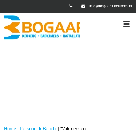
info@bogaard-keukens.nl
lijk Bericht
“Vakmensen”
Home
|
Persoonlijk Bericht
|
“Vakmensen”