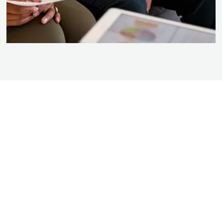
BEZOEK DE SHOWROOM VAN BOGAARD
BADKAMERS
Kom langs in onze showroom en doe inspiratie op voor uw nieuwe badkamer.
Ook op zaterdag bent u van harte welkom! We zijn te vinden in Almere
Muziekwijk op het onderstaande adres.
Operetteweg 42