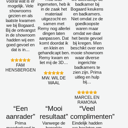
vooral wat is er
ingemeten, heb ik
badkamer bij
mogelijk. Vele
in de zaak het
Bogaard keukens
showrooms
materiaal
en badkamers.
gezien en als
uitgezocht en
Niet omdat ze de
laatste kwamen
samen met
goedkoopste
we bij Bogaard.
Remy nog allerlei
waren maar
Bij de ontvangst
dingen laten
omdat we daar
in de showroom
aanpassen. Dat
het beste gevoel
hadden wij een
komt doordat ik
bij kregen. Men
goed gevoel en
en klein en
beschikt over een
dat is in…
gehandicapt ben.
mooie showroom
Remy kwam en
waar diverse
liet mij de 3D…
ingerichte
FAM
badkamers te
HENSBERGEN
zien zijn. Prima
uitleg en hulp
MW. WIL DE
bij…
WAAL
MARCEL EN
RAMONA
“Een
“Mooi
“Veel
aanrader”
resultaat”
complimenten”
Prima
Vanwege de
Eindelijk hadden
meedenkend in
beperkte
we besloten om