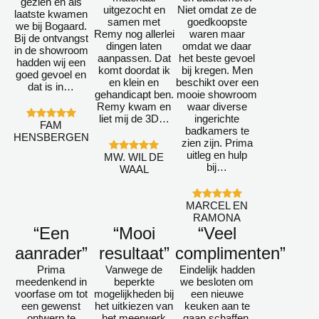
gezien en als
uitgezocht en
Niet omdat ze de
laatste kwamen
samen met
goedkoopste
we bij Bogaard.
Remy nog allerlei
waren maar
Bij de ontvangst
dingen laten
omdat we daar
in de showroom
aanpassen. Dat
het beste gevoel
hadden wij een
komt doordat ik
bij kregen. Men
goed gevoel en
en klein en
beschikt over een
dat is in…
gehandicapt ben.
mooie showroom
Remy kwam en
waar diverse
liet mij de 3D…
ingerichte
FAM
badkamers te
HENSBERGEN
zien zijn. Prima
uitleg en hulp
MW. WIL DE
bij…
WAAL
MARCEL EN
RAMONA
“Een
“Mooi
“Veel
aanrader”
resultaat”
complimenten”
Prima
Vanwege de
Eindelijk hadden
meedenkend in
beperkte
we besloten om
voorfase om tot
mogelijkheden bij
een nieuwe
een gewenst
het uitkiezen van
keuken aan te
ontwerp te
het meerwerk
gaan schaffen.