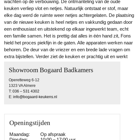
wachten op de verbouwing. De ontmanteling van de oude
keuken verliep vlot en netjes. Natuurlijk ontstaat er stof, maar
elke dag werd de ruimte weer netjes achtergelaten. De plaatsing
van de nieuwe keuken is heel netjes en vakkundig gedaan door
een enthousiast en uitstekend op elkaar ingewerkt team, echt
een familie samen. Het is prettig dat alles in één hand zit, Fons
hield het proces piekfijn in de gaten. Alle apparaten werken naar
behoren. De deur van de vriezer en een brede lade vragen om
extra bijstellen. Verder ziet de keuken er prachtig uit en werkt
naar behoren. We krijgen er veel complimenten over.
Showroom Bogaard Badkamers
Operetteweg 6-12
1323 VA Almere
T:
036 – 531 4302
E:
info@bogaard-keukens.nl
Openingstijden
Maandag:
Op afspraak
Dinsdag:
10:00 – 17:00 uur