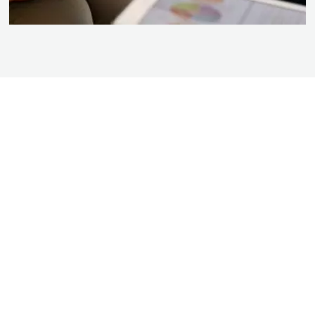
BEZOEK DE SHOWROOM VAN BOGAARD
BADKAMERS
Kom langs in onze showroom en doe inspiratie op voor uw nieuwe badkamer.
Ook op zaterdag bent u van harte welkom! We zijn te vinden in Almere
Muziekwijk op het onderstaande adres.
Operetteweg 42
1323 VB Almere
Telefoon:
036 531 4302