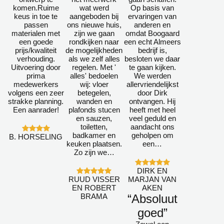
komen.Ruime
wat werd
Op basis van
keus in toe te
aangeboden bij
ervaringen van
passen
ons nieuwe huis,
anderen en
materialen met
zijn we gaan
omdat Boogaard
een goede
rondkijken naar
een echt Almeers
prijs/kwaliteit
de mogelijkheden
bedrijf is,
verhouding.
als we zelf alles
besloten we daar
Uitvoering door
regelen. Met '
te gaan kijken.
prima
alles' bedoelen
We werden
medewerkers
wij: vloer
allervriendelijkst
volgens een zeer
betegelen,
door Dirk
strakke planning.
wanden en
ontvangen. Hij
Een aanrader!
plafonds stucen
heeft met heel
en sauzen,
veel geduld en
toiletten,
aandacht ons
badkamer en
geholpen om
B. HORSELING
keuken plaatsen.
een…
Zo zijn we…
DIRK EN
RUUD VISSER
MARJAN VAN
EN ROBERT
AKEN
BRAMA
“Absoluut
goed”