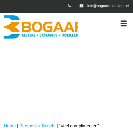
info@bogaard-keukens.nl
lijk Bericht
“Veel complimenten”
Home
|
Persoonlijk Bericht
|
“Veel complimenten”