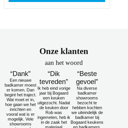
Onze klanten
aan het woord
“Dank”
“Dik
“Beste
Een nieuwe
tevreden”
gevoel”
badkamer moest
Ik heb eind vorige
Na diverse
er komen. Dan
jaar bij Bogaard
badkamer
begint het traject.
een keuken
showrooms
Wat moet er in,
uitgezocht. Nadat
bezocht te
hoe gaan we het
de keuken door
hebben kochten
inrichten en
Rob was
we uiteindelijk de
vooral wat is er
ingemeten, heb ik
badkamer bij
mogelijk. Vele
in de zaak het
Bogaard keukens
showrooms
materiaal
en badkamers.