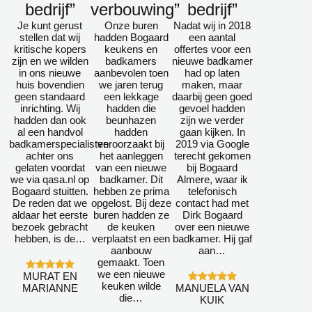
bedrijf”
verbouwing”
bedrijf”
Je kunt gerust
Onze buren
Nadat wij in 2018
stellen dat wij
hadden Bogaard
een aantal
kritische kopers
keukens en
offertes voor een
zijn en we wilden
badkamers
nieuwe badkamer
in ons nieuwe
aanbevolen toen
had op laten
huis bovendien
we jaren terug
maken, maar
geen standaard
een lekkage
daarbij geen goed
inrichting. Wij
hadden die
gevoel hadden
hadden dan ook
beunhazen
zijn we verder
al een handvol
hadden
gaan kijken. In
badkamerspecialisten
veroorzaakt bij
2019 via Google
achter ons
het aanleggen
terecht gekomen
gelaten voordat
van een nieuwe
bij Bogaard
we via qasa.nl op
badkamer. Dit
Almere, waar ik
Bogaard stuitten.
hebben ze prima
telefonisch
De reden dat we
opgelost. Bij deze
contact had met
aldaar het eerste
buren hadden ze
Dirk Bogaard
bezoek gebracht
de keuken
over een nieuwe
hebben, is de…
verplaatst en een
badkamer. Hij gaf
aanbouw
aan…
gemaakt. Toen
we een nieuwe
MURAT EN
keuken wilde
MARIANNE
MANUELA VAN
die…
KUIK