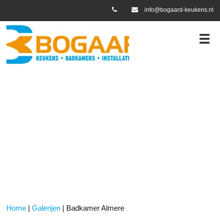
info@bogaard-keukens.nl
en
Badkamer Almere
Home
|
Galerijen
|
Badkamer Almere