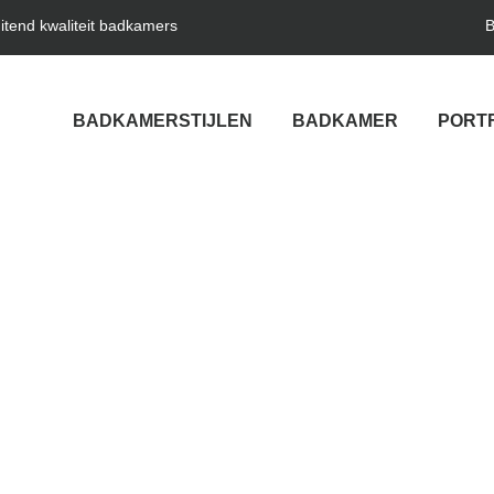
uitend kwaliteit badkamers
B
BADKAMERSTIJLEN
BADKAMER
PORT