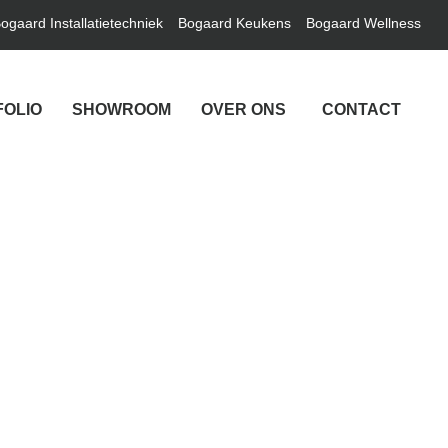
ogaard Installatietechniek
Bogaard Keukens
Bogaard Wellness
FOLIO
SHOWROOM
OVER ONS
CONTACT