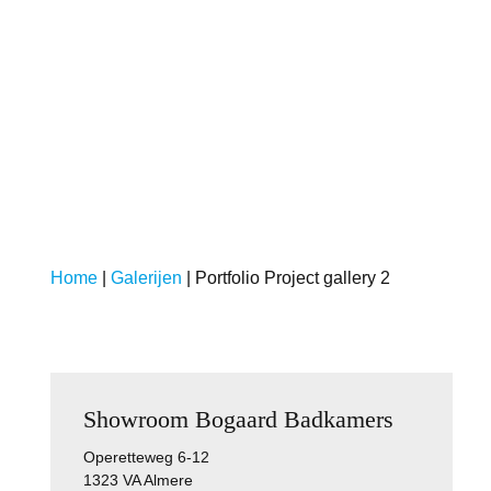
Galerijen
Portfolio Project gallery 2
Home
|
Galerijen
|
Portfolio Project gallery 2
Showroom Bogaard Badkamers
Operetteweg 6-12
1323 VA Almere