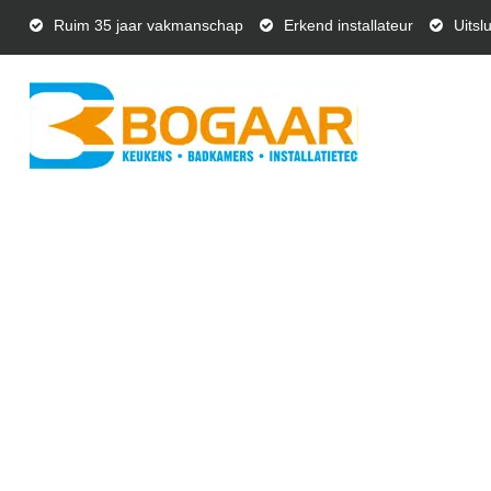
Ruim 35 jaar vakmanschap
Erkend installateur
Uitsl