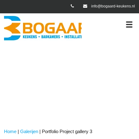
info@bogaard-keukens.nl
en
Portfolio Project gallery 3
Home
|
Galerijen
|
Portfolio Project gallery 3