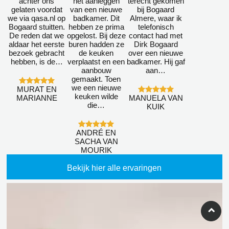
achter ons
het aanleggen
terecht gekomen
gelaten voordat
van een nieuwe
bij Bogaard
we via qasa.nl op
badkamer. Dit
Almere, waar ik
Bogaard stuitten.
hebben ze prima
telefonisch
De reden dat we
opgelost. Bij deze
contact had met
aldaar het eerste
buren hadden ze
Dirk Bogaard
bezoek gebracht
de keuken
over een nieuwe
hebben, is de…
verplaatst en een
badkamer. Hij gaf
aanbouw
aan…
gemaakt. Toen
we een nieuwe
MURAT EN
keuken wilde
MARIANNE
MANUELA VAN
die…
KUIK
ANDRÉ EN
SACHA VAN
MOURIK
Bekijk hier alle ervaringen