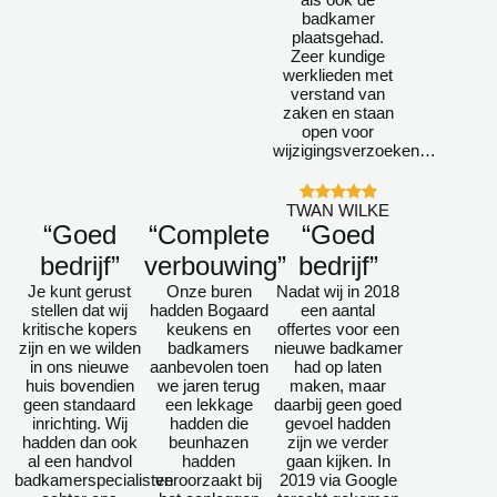
badkamer
plaatsgehad.
Zeer kundige
werklieden met
verstand van
zaken en staan
open voor
wijzigingsverzoeken…
TWAN WILKE
“Goed
“Complete
“Goed
bedrijf”
verbouwing”
bedrijf”
Je kunt gerust
Onze buren
Nadat wij in 2018
stellen dat wij
hadden Bogaard
een aantal
kritische kopers
keukens en
offertes voor een
zijn en we wilden
badkamers
nieuwe badkamer
in ons nieuwe
aanbevolen toen
had op laten
huis bovendien
we jaren terug
maken, maar
geen standaard
een lekkage
daarbij geen goed
inrichting. Wij
hadden die
gevoel hadden
hadden dan ook
beunhazen
zijn we verder
al een handvol
hadden
gaan kijken. In
badkamerspecialisten
veroorzaakt bij
2019 via Google