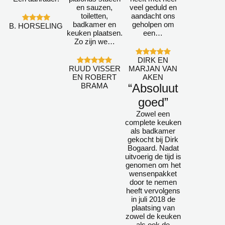
en sauzen,
veel geduld en
toiletten,
aandacht ons
badkamer en
geholpen om
B. HORSELING
keuken plaatsen.
een…
Zo zijn we…
DIRK EN
RUUD VISSER
MARJAN VAN
EN ROBERT
AKEN
BRAMA
“Absoluut
goed”
Zowel een
complete keuken
als badkamer
gekocht bij Dirk
Bogaard. Nadat
uitvoerig de tijd is
genomen om het
wensenpakket
door te nemen
heeft vervolgens
in juli 2018 de
plaatsing van
zowel de keuken
als ook de