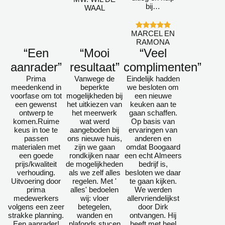
bij…
WAAL
MARCEL EN
RAMONA
“Een
“Mooi
“Veel
aanrader”
resultaat”
complimenten”
Prima
Vanwege de
Eindelijk hadden
meedenkend in
beperkte
we besloten om
voorfase om tot
mogelijkheden bij
een nieuwe
een gewenst
het uitkiezen van
keuken aan te
ontwerp te
het meerwerk
gaan schaffen.
komen.Ruime
wat werd
Op basis van
keus in toe te
aangeboden bij
ervaringen van
passen
ons nieuwe huis,
anderen en
materialen met
zijn we gaan
omdat Boogaard
een goede
rondkijken naar
een echt Almeers
prijs/kwaliteit
de mogelijkheden
bedrijf is,
verhouding.
als we zelf alles
besloten we daar
Uitvoering door
regelen. Met '
te gaan kijken.
prima
alles' bedoelen
We werden
medewerkers
wij: vloer
allervriendelijkst
volgens een zeer
betegelen,
door Dirk
strakke planning.
wanden en
ontvangen. Hij
Een aanrader!
plafonds stucen
heeft met heel