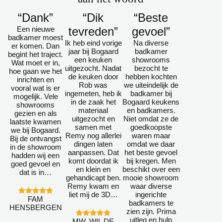
“Dank”
“Dik
“Beste
Een nieuwe
tevreden”
gevoel”
badkamer moest
Ik heb eind vorige
Na diverse
er komen. Dan
jaar bij Bogaard
badkamer
begint het traject.
een keuken
showrooms
Wat moet er in,
uitgezocht. Nadat
bezocht te
hoe gaan we het
de keuken door
hebben kochten
inrichten en
Rob was
we uiteindelijk de
vooral wat is er
ingemeten, heb ik
badkamer bij
mogelijk. Vele
in de zaak het
Bogaard keukens
showrooms
materiaal
en badkamers.
gezien en als
uitgezocht en
Niet omdat ze de
laatste kwamen
samen met
goedkoopste
we bij Bogaard.
Remy nog allerlei
waren maar
Bij de ontvangst
dingen laten
omdat we daar
in de showroom
aanpassen. Dat
het beste gevoel
hadden wij een
komt doordat ik
bij kregen. Men
goed gevoel en
en klein en
beschikt over een
dat is in…
gehandicapt ben.
mooie showroom
Remy kwam en
waar diverse
liet mij de 3D…
ingerichte
FAM
badkamers te
HENSBERGEN
zien zijn. Prima
uitleg en hulp
MW. WIL DE