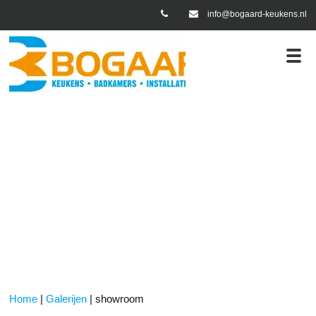
info@bogaard-keukens.nl
en
showroom
Home
|
Galerijen
|
showroom