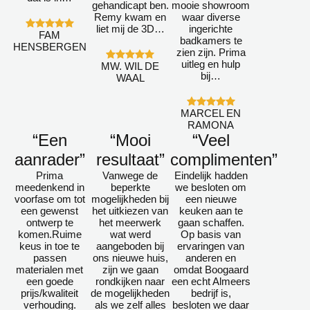
gehandicapt ben.
mooie showroom
Remy kwam en
waar diverse
liet mij de 3D…
ingerichte
FAM
badkamers te
HENSBERGEN
zien zijn. Prima
uitleg en hulp
MW. WIL DE
bij…
WAAL
MARCEL EN
RAMONA
“Een
“Mooi
“Veel
aanrader”
resultaat”
complimenten”
Prima
Vanwege de
Eindelijk hadden
meedenkend in
beperkte
we besloten om
voorfase om tot
mogelijkheden bij
een nieuwe
een gewenst
het uitkiezen van
keuken aan te
ontwerp te
het meerwerk
gaan schaffen.
komen.Ruime
wat werd
Op basis van
keus in toe te
aangeboden bij
ervaringen van
passen
ons nieuwe huis,
anderen en
materialen met
zijn we gaan
omdat Boogaard
een goede
rondkijken naar
een echt Almeers
prijs/kwaliteit
de mogelijkheden
bedrijf is,
verhouding.
als we zelf alles
besloten we daar