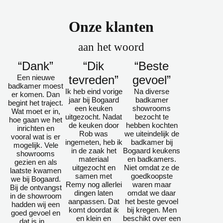
Onze klanten
aan het woord
“Dank”
“Dik
“Beste
Een nieuwe
tevreden”
gevoel”
badkamer moest
Ik heb eind vorige
Na diverse
er komen. Dan
jaar bij Bogaard
badkamer
begint het traject.
een keuken
showrooms
Wat moet er in,
uitgezocht. Nadat
bezocht te
hoe gaan we het
de keuken door
hebben kochten
inrichten en
Rob was
we uiteindelijk de
vooral wat is er
ingemeten, heb ik
badkamer bij
mogelijk. Vele
in de zaak het
Bogaard keukens
showrooms
materiaal
en badkamers.
gezien en als
uitgezocht en
Niet omdat ze de
laatste kwamen
samen met
goedkoopste
we bij Bogaard.
Remy nog allerlei
waren maar
Bij de ontvangst
dingen laten
omdat we daar
in de showroom
aanpassen. Dat
het beste gevoel
hadden wij een
komt doordat ik
bij kregen. Men
goed gevoel en
en klein en
beschikt over een
dat is in…