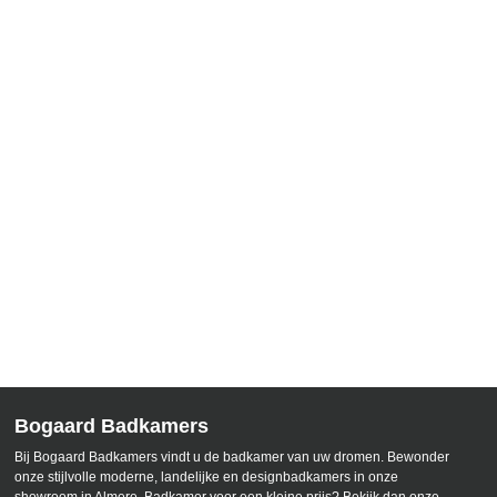
Dinsdag:
10:00 – 17:00 uur
Woensdag:
10:00 – 17:00 uur
Donderdag:
10:00 – 17:00 uur
Vrijdag:
10:00 – 17:00 uur
Zaterdag:
10:00 – 16:00 uur
Zondag:
Gesloten
Bogaard Badkamers
Bij Bogaard Badkamers vindt u de badkamer van uw dromen. Bewonder
onze stijlvolle moderne, landelijke en designbadkamers in onze