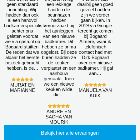
geen standaard
een lekkage
daarbij geen goed
inrichting. Wij
hadden die
gevoel hadden
hadden dan ook
beunhazen
zijn we verder
al een handvol
hadden
gaan kijken. In
badkamerspecialisten
veroorzaakt bij
2019 via Google
achter ons
het aanleggen
terecht gekomen
gelaten voordat
van een nieuwe
bij Bogaard
we via qasa.nl op
badkamer. Dit
Almere, waar ik
Bogaard stuitten.
hebben ze prima
telefonisch
De reden dat we
opgelost. Bij deze
contact had met
aldaar het eerste
buren hadden ze
Dirk Bogaard
bezoek gebracht
de keuken
over een nieuwe
hebben, is de…
verplaatst en een
badkamer. Hij gaf
aanbouw
aan…
gemaakt. Toen
we een nieuwe
MURAT EN
keuken wilde
MARIANNE
MANUELA VAN
die…
KUIK
ANDRÉ EN
SACHA VAN
MOURIK
Bekijk hier alle ervaringen