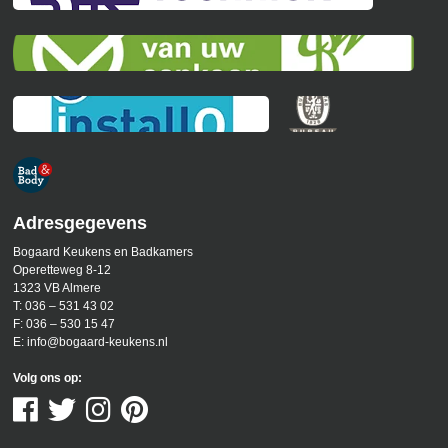
Adresgegevens
Bogaard Keukens en Badkamers
Operetteweg 8-12
1323 VB Almere
T:
036 – 531 43 02
F:
036 – 530 15 47
E:
info@bogaard-keukens.nl
Volg ons op: