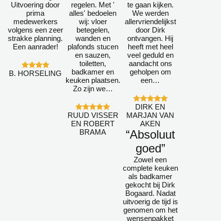
Uitvoering door
regelen. Met '
te gaan kijken.
prima
alles' bedoelen
We werden
medewerkers
wij: vloer
allervriendelijkst
volgens een zeer
betegelen,
door Dirk
strakke planning.
wanden en
ontvangen. Hij
Een aanrader!
plafonds stucen
heeft met heel
en sauzen,
veel geduld en
toiletten,
aandacht ons
badkamer en
geholpen om
B. HORSELING
keuken plaatsen.
een…
Zo zijn we…
DIRK EN
RUUD VISSER
MARJAN VAN
EN ROBERT
AKEN
BRAMA
“Absoluut
goed”
Zowel een
complete keuken
als badkamer
gekocht bij Dirk
Bogaard. Nadat
uitvoerig de tijd is
genomen om het
wensenpakket