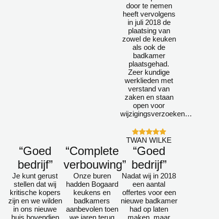
door te nemen
heeft vervolgens
in juli 2018 de
plaatsing van
zowel de keuken
als ook de
badkamer
plaatsgehad.
Zeer kundige
werklieden met
verstand van
zaken en staan
open voor
wijzigingsverzoeken…
TWAN WILKE
“Goed
“Complete
“Goed
bedrijf”
verbouwing”
bedrijf”
Je kunt gerust
Onze buren
Nadat wij in 2018
stellen dat wij
hadden Bogaard
een aantal
kritische kopers
keukens en
offertes voor een
zijn en we wilden
badkamers
nieuwe badkamer
in ons nieuwe
aanbevolen toen
had op laten
huis bovendien
we jaren terug
maken, maar