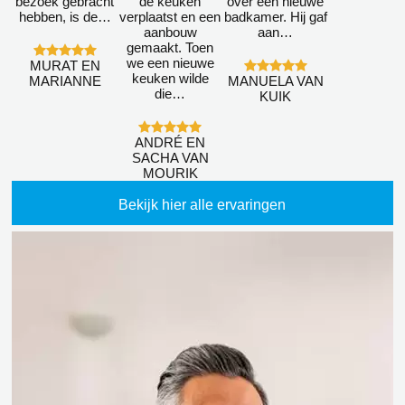
bezoek gebracht
de keuken
over een nieuwe
hebben, is de…
verplaatst en een
badkamer. Hij gaf
aanbouw
aan…
gemaakt. Toen
we een nieuwe
MURAT EN
keuken wilde
MARIANNE
MANUELA VAN
die…
KUIK
ANDRÉ EN
SACHA VAN
MOURIK
Bekijk hier alle ervaringen