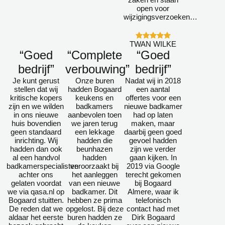
open voor
wijzigingsverzoeken…
TWAN WILKE
“Goed
“Complete
“Goed
bedrijf”
verbouwing”
bedrijf”
Je kunt gerust
Onze buren
Nadat wij in 2018
stellen dat wij
hadden Bogaard
een aantal
kritische kopers
keukens en
offertes voor een
zijn en we wilden
badkamers
nieuwe badkamer
in ons nieuwe
aanbevolen toen
had op laten
huis bovendien
we jaren terug
maken, maar
geen standaard
een lekkage
daarbij geen goed
inrichting. Wij
hadden die
gevoel hadden
hadden dan ook
beunhazen
zijn we verder
al een handvol
hadden
gaan kijken. In
badkamerspecialisten
veroorzaakt bij
2019 via Google
achter ons
het aanleggen
terecht gekomen
gelaten voordat
van een nieuwe
bij Bogaard
we via qasa.nl op
badkamer. Dit
Almere, waar ik
Bogaard stuitten.
hebben ze prima
telefonisch
De reden dat we
opgelost. Bij deze
contact had met
aldaar het eerste
buren hadden ze
Dirk Bogaard