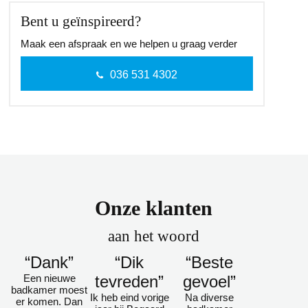
Bent u geïnspireerd?
Maak een afspraak en we helpen u graag verder
036 531 4302
Onze klanten
aan het woord
“Dank”
“Dik
“Beste
Een nieuwe
tevreden”
gevoel”
badkamer moest
Ik heb eind vorige
Na diverse
er komen. Dan