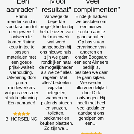
“Een
“Mooi
“Veel
aanrader”
resultaat”
complimenten”
Prima
Vanwege de
Eindelijk hadden
meedenkend in
beperkte
we besloten om
voorfase om tot
mogelijkheden bij
een nieuwe
een gewenst
het uitkiezen van
keuken aan te
ontwerp te
het meerwerk
gaan schaffen.
komen.Ruime
wat werd
Op basis van
keus in toe te
aangeboden bij
ervaringen van
passen
ons nieuwe huis,
anderen en
materialen met
zijn we gaan
omdat Boogaard
een goede
rondkijken naar
een echt Almeers
prijs/kwaliteit
de mogelijkheden
bedrijf is,
verhouding.
als we zelf alles
besloten we daar
Uitvoering door
regelen. Met '
te gaan kijken.
prima
alles' bedoelen
We werden
medewerkers
wij: vloer
allervriendelijkst
volgens een zeer
betegelen,
door Dirk
strakke planning.
wanden en
ontvangen. Hij
Een aanrader!
plafonds stucen
heeft met heel
en sauzen,
veel geduld en
toiletten,
aandacht ons
badkamer en
geholpen om
B. HORSELING
keuken plaatsen.
een…
Zo zijn we…