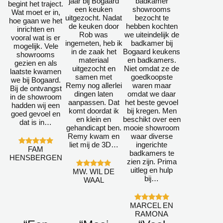
jaar bij Bogaard
badkamer
begint het traject.
een keuken
showrooms
Wat moet er in,
uitgezocht. Nadat
bezocht te
hoe gaan we het
de keuken door
hebben kochten
inrichten en
Rob was
we uiteindelijk de
vooral wat is er
ingemeten, heb ik
badkamer bij
mogelijk. Vele
in de zaak het
Bogaard keukens
showrooms
materiaal
en badkamers.
gezien en als
uitgezocht en
Niet omdat ze de
laatste kwamen
samen met
goedkoopste
we bij Bogaard.
Remy nog allerlei
waren maar
Bij de ontvangst
dingen laten
omdat we daar
in de showroom
aanpassen. Dat
het beste gevoel
hadden wij een
komt doordat ik
bij kregen. Men
goed gevoel en
en klein en
beschikt over een
dat is in…
gehandicapt ben.
mooie showroom
Remy kwam en
waar diverse
liet mij de 3D…
ingerichte
FAM
badkamers te
HENSBERGEN
zien zijn. Prima
uitleg en hulp
MW. WIL DE
bij…
WAAL
MARCEL EN
RAMONA