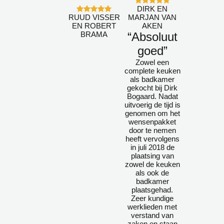
DIRK EN
RUUD VISSER
MARJAN VAN
EN ROBERT
AKEN
BRAMA
“Absoluut
goed”
Zowel een
complete keuken
als badkamer
gekocht bij Dirk
Bogaard. Nadat
uitvoerig de tijd is
genomen om het
wensenpakket
door te nemen
heeft vervolgens
in juli 2018 de
plaatsing van
zowel de keuken
als ook de
badkamer
plaatsgehad.
Zeer kundige
werklieden met
verstand van
zaken en staan